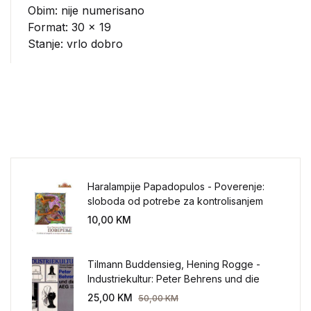
Obim: nije numerisano
Format: 30 x 19
Stanje: vrlo dobro
Haralampije Papadopulos - Poverenje:
sloboda od potrebe za kontrolisanjem
sveta
10,00
KM
Tilmann Buddensieg, Hening Rogge -
Industriekultur: Peter Behrens und die
AEG 1907-1914.
25,00
KM
50,00
KM