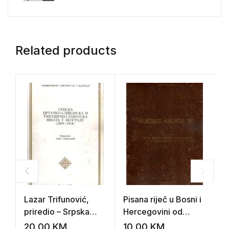
Related products
Lazar Trifunović,
Pisana riječ u Bosni i
C
priredio – Srpska
Hercegovini od
crtačko-slikarska i
najstarijih vremena
20,00
KM
10,00
KM
8