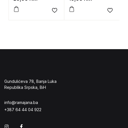
umetničko-zanatska
do 1918.godine
škola u Beogradu
(katalog izložbe)
Add to wishlist
Add to 
1895-1914.
Gundulićeva 78, Banja Luka
Republika Srpska, BiH
info@ramajana.ba
+387 64 44 04 922
Instagram
Facebook