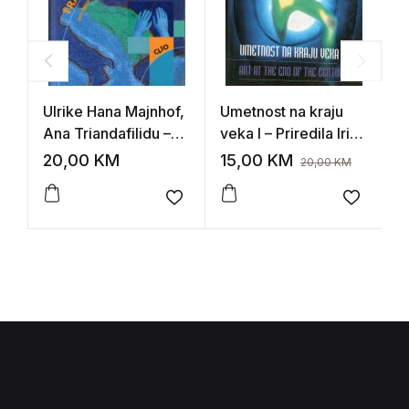
Ulrike Hana Majnhof,
Umetnost na kraju
A
Ana Triandafilidu –
veka I – Priredila Irina
R
Transkulturna Evropa
Subotić
n
20,00
KM
15,00
KM
1
20,00
KM
p
n
Add to wishlist
Add to 
b
p