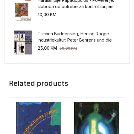
Haralampije Papadopulos - Poverenje:
sloboda od potrebe za kontrolisanjem
sveta
10,00
KM
Tilmann Buddensieg, Hening Rogge -
Industriekultur: Peter Behrens und die
AEG 1907-1914.
25,00
KM
50,00
KM
Related products