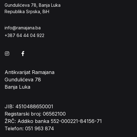
Gundulićeva 78, Banja Luka
Republika Srpska, BiH
info@ramajana.ba
+387 64 44 04 922
Instagram
Facebook
Antikvarijat Ramajana
Gundulićeva 78
Banja Luka
JIB: 4510488650001
Registarski broj: 06562100
ŽRČ: Addiko banka 552-000221-84156-71
Telefon: 051 963 874