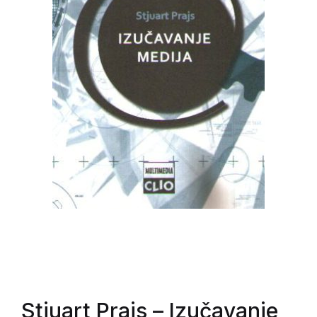
Stjuart Prajs
– Izučavanje