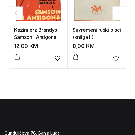
Kazimierz Brandys –
Suvremeni ruski pisci
A
Samson i Antigona
(knjiga II)
f
s
12,00
KM
8,00
KM
2
Add to wishlist
Add to 
Gundulićeva 78, Banja Luka