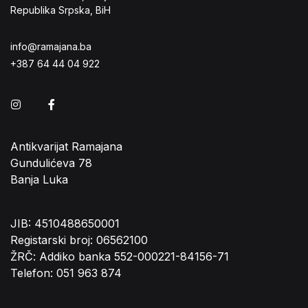
Republika Srpska, BiH
info@ramajana.ba
+387 64 44 04 922
Instagram
Facebook
Antikvarijat Ramajana
Gundulićeva 78
Banja Luka
JIB: 4510488650001
Registarski broj: 06562100
ŽRČ: Addiko banka 552-000221-84156-71
Telefon: 051 963 874