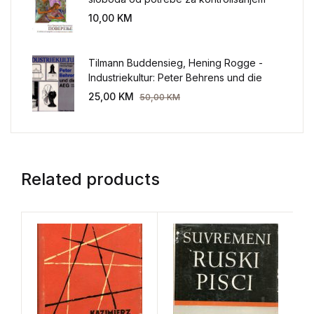
sveta
10,00
KM
Tilmann Buddensieg, Hening Rogge -
Industriekultur: Peter Behrens und die
AEG 1907-1914.
25,00
KM
50,00
KM
Related products