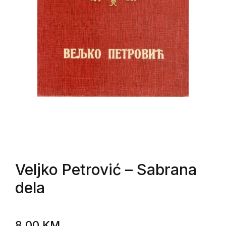
Veljko Petrović
– Sabrana
dela
8,00
KM