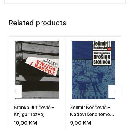
Related products
Branko Juričević –
Želimir Koščević –
B
Knjiga i razvoj
Nedovršene teme
C
prošlog stoljeća
i
10,00
KM
9,00
KM
1