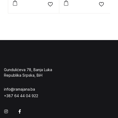
Add to wishlist
Add to 
Gundulićeva 78, Banja Luka
Republika Srpska, BiH
info@ramajana.ba
+387 64 44 04 922
Instagram
Facebook