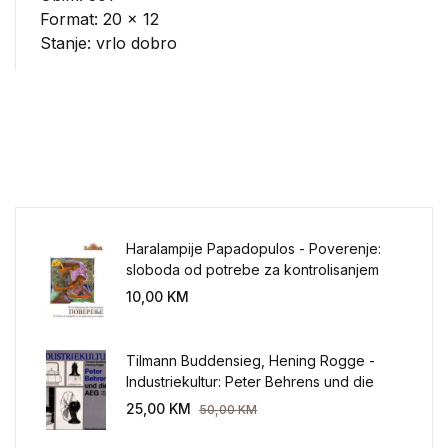
Format: 20 x 12
Stanje: vrlo dobro
Haralampije Papadopulos - Poverenje:
sloboda od potrebe za kontrolisanjem
sveta
10,00
KM
Tilmann Buddensieg, Hening Rogge -
Industriekultur: Peter Behrens und die
AEG 1907-1914.
25,00
KM
50,00
KM