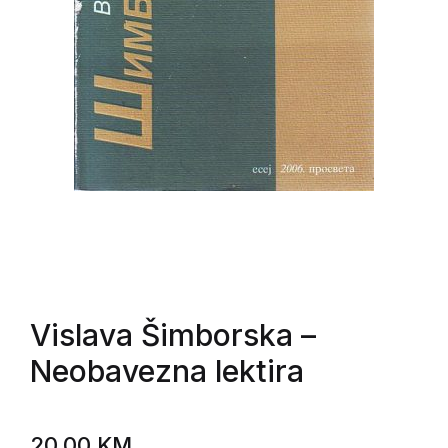
Vislava Šimborska
–
Neobavezna lektira
20,00
KM