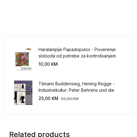
Haralampije Papadopulos - Poverenje:
sloboda od potrebe za kontrolisanjem
sveta
10,00
KM
Tilmann Buddensieg, Hening Rogge -
Industriekultur: Peter Behrens und die
AEG 1907-1914.
25,00
KM
50,00
KM
Related products