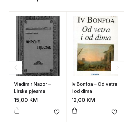
Vladimir Nazor –
Iv Bonfoa – Od vetra
D
Lirske pjesme
i od dima
D
15,00
KM
12,00
KM
1
Add to wishlist
Add to 