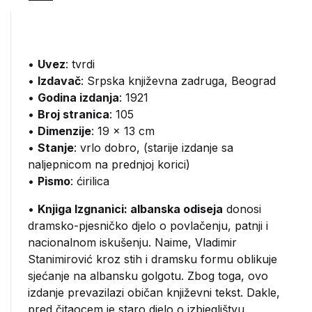
•
Uvez
: tvrdi
•
Izdavač
:
Srpska književna zadruga, Beograd
•
Godina izdanja
: 1921
•
Broj stranica
: 105
•
Dimenzije
: 19 x 13 cm
•
Stanje
: vrlo dobro, (starije izdanje sa
naljepnicom na prednjoj korici)
•
Pismo
: ćirilica
•
Knjiga Izgnanici: albanska odiseja
donosi
dramsko-pjesničko djelo o povlačenju, patnji i
nacionalnom iskušenju. Naime, Vladimir
Stanimirović kroz stih i dramsku formu oblikuje
sjećanje na albansku golgotu. Zbog toga, ovo
izdanje prevazilazi običan književni tekst. Dakle,
pred čitaocem je staro djelo o izbjeglištvu,