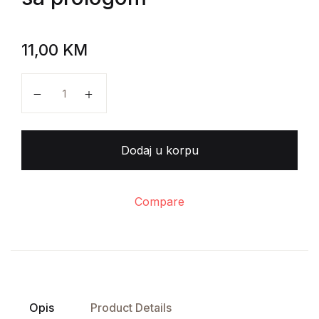
11,00
KM
Vladimir Stanimirović - Izgnanici - Albanska odiseja, u
Dodaj u korpu
Compare
Opis
Product Details