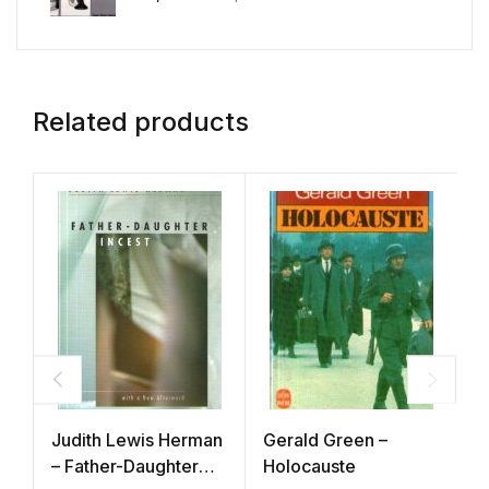
Related products
Judith Lewis Herman
Gerald Green –
G
– Father-Daughter
Holocauste
R