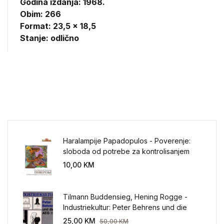
Godina izdanja: 1968.
Obim: 266
Format: 23,5 x 18,5
Stanje: odlično
Haralampije Papadopulos - Poverenje:
sloboda od potrebe za kontrolisanjem
sveta
10,00
KM
Tilmann Buddensieg, Hening Rogge -
Industriekultur: Peter Behrens und die
AEG 1907-1914.
25,00
KM
50,00
KM