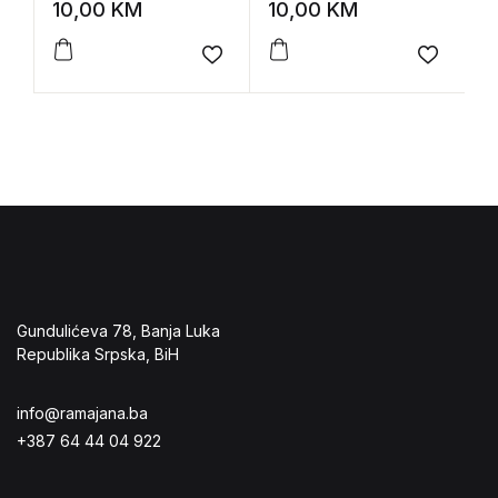
Incest
10,00
KM
10,00
KM
5
Add to wishlist
Add to 
Gundulićeva 78, Banja Luka
Republika Srpska, BiH
info@ramajana.ba
+387 64 44 04 922