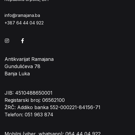
info@ramajana.ba
+387 64 44 04 922
Instagram
Facebook
Antikvarijat Ramajana
Gundulićeva 78
Banja Luka
JIB: 4510488650001
Registarski broj: 06562100
ŽRČ: Addiko banka 552-000221-84156-71
Telefon: 051 963 874
Mobilni (viber, whatsapp): 064 44 04 922