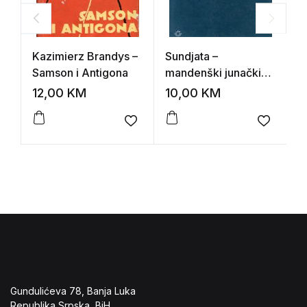
Kazimierz Brandys –
Sundjata –
T
Samson i Antigona
mandenški junački
T
spev
12,00
KM
10,00
KM
1
Add to wishlist
Add to 
Gundulićeva 78, Banja Luka
Republika Srpska, BiH