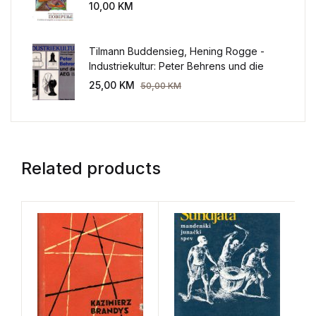
sveta
10,00
KM
Tilmann Buddensieg, Hening Rogge -
Industriekultur: Peter Behrens und die
AEG 1907-1914.
25,00
KM
50,00
KM
Related products