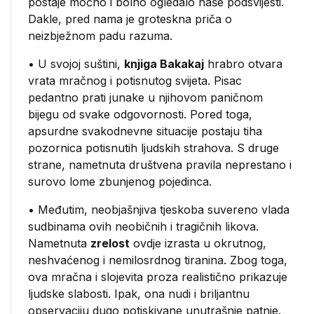
postaje moćno i bolno ogledalo naše podsvijesti.
Dakle, pred nama je groteskna priča o
neizbježnom padu razuma.
• U svojoj suštini,
knjiga Bakakaj
hrabro otvara
vrata mračnog i potisnutog svijeta. Pisac
pedantno prati junake u njihovom paničnom
bijegu od svake odgovornosti. Pored toga,
apsurdne svakodnevne situacije postaju tiha
pozornica potisnutih ljudskih strahova. S druge
strane, nametnuta društvena pravila neprestano i
surovo lome zbunjenog pojedinca.
• Međutim, neobjašnjiva tjeskoba suvereno vlada
sudbinama ovih neobičnih i tragičnih likova.
Nametnuta
zrelost
ovdje izrasta u okrutnog,
neshvaćenog i nemilosrdnog tiranina. Zbog toga,
ova mračna i slojevita proza realistično prikazuje
ljudske slabosti. Ipak, ona nudi i briljantnu
opservaciju dugo potiskivane unutrašnje patnje.