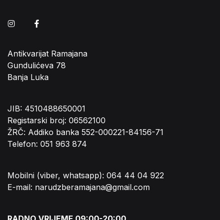
Instagram
Facebook
Antikvarijat Ramajana
Gundulićeva 78
Banja Luka
JIB: 4510488650001
Registarski broj: 06562100
ŽRČ: Addiko banka 552-000221-84156-71
Telefon: 051 963 874
Mobilni (viber, whatsapp): 064 44 04 922
E-mail: narudzberamajana@gmail.com
RADNO VRIJEME 09:00-20:00