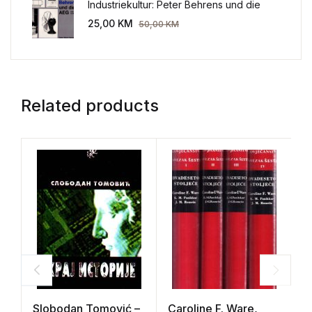
Industriekultur: Peter Behrens und die
AEG 1907-1914.
25,00
KM
50,00
KM
Related products
Slobodan Tomović –
Caroline F. Ware,
C