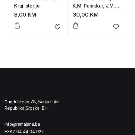
Kraj istorije
K.M. Panikkar, J.M.
E
Romein – Dvadeseto
8,00
KM
30,00
KM
1
stoljeće I-IV
Add to wishlist
Add to 
Gundulićeva 78, Banja Luka
Republika Srpska, BiH
info@ramajana.ba
+387 64 44 04 922