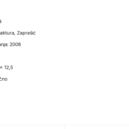
i
aktura, Zaprešić
anja: 2008
x 12,5
ično