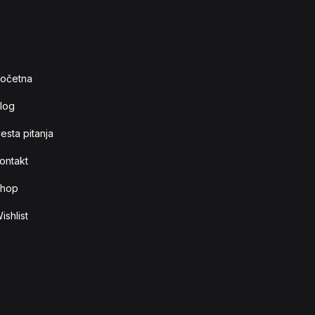
očetna
log
esta pitanja
ontakt
hop
ishlist