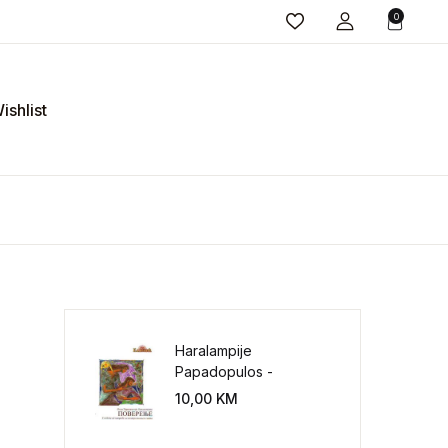
0
ishlist
Haralampije
Papadopulos -
Poverenje: sloboda od
10,00
KM
potrebe za
kontrolisanjem sveta