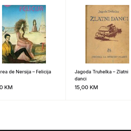
ea de Nersija – Felicija
Jagoda Truhelka – Zlatni
danci
00
KM
15,00
KM
st
Add to wishlist