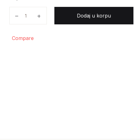
Zvonko Todorovski - More pravog kapetana količin
Dodaj u korpu
Compare