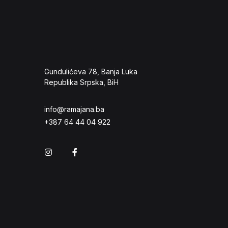
Gundulićeva 78, Banja Luka
Republika Srpska, BiH
info@ramajana.ba
+387 64 44 04 922
Instagram
Facebook