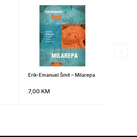
Erik-Emanuel Šmit – Milarepa
Jiri Šotol
7,00
KM
8,00
K
Add to wishlist
Add to wishlist