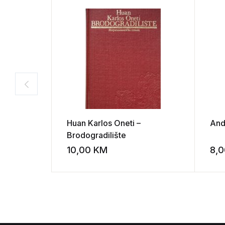
Huan Karlos Oneti –
Andr
Brodogradilište
10,00
KM
8,
Add to wishli