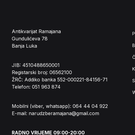
Antikvarijat Ramajana
P
Gundulićeva 78
Banja Luka
B
Č
JIB: 4510488650001
K
Registarski broj: 06562100
ŽRČ: Addiko banka 552-000221-84156-71
S
Telefon: 051 963 874
W
Mobilni (viber, whatsapp): 064 44 04 922
E-mail: narudzberamajana@gmail.com
RADNO VRIJEME 09:00-20:00