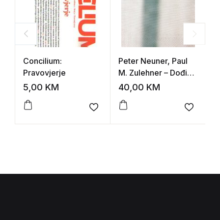
Concilium:
Peter Neuner, Paul
N
Pravovjerje
M. Zulehner – Dođi
kraljevstvo Tvoje
5,00
KM
40,00
KM
8
(praktična
ekleziologija)
Add to wishlist
Add to 