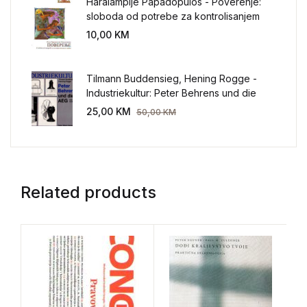
Haralampije Papadopulos - Poverenje:
sloboda od potrebe za kontrolisanjem
sveta
10,00
KM
Tilmann Buddensieg, Hening Rogge -
Industriekultur: Peter Behrens und die
AEG 1907-1914.
25,00
KM
50,00
KM
Related products