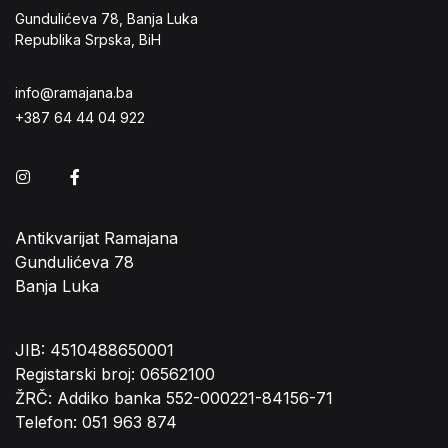
Gundulićeva 78, Banja Luka
Republika Srpska, BiH
info@ramajana.ba
+387 64 44 04 922
Instagram
Facebook
Antikvarijat Ramajana
Gundulićeva 78
Banja Luka
JIB: 4510488650001
Registarski broj: 06562100
ŽRČ: Addiko banka 552-000221-84156-71
Telefon: 051 963 874