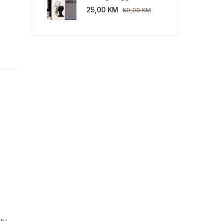
Industriekultur: Peter
25,00
KM
50,00
KM
Behrens und die AEG
1907-1914.