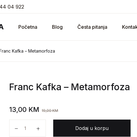
44 04 922
A
Početna
Blog
Česta pitanja
Kontak
Franc Kafka – Metamorfoza
Franc Kafka
– Metamorfoza
13,00
KM
19,00
KM
Franc Kafka - Metamorfoza količina
Dodaj u korpu