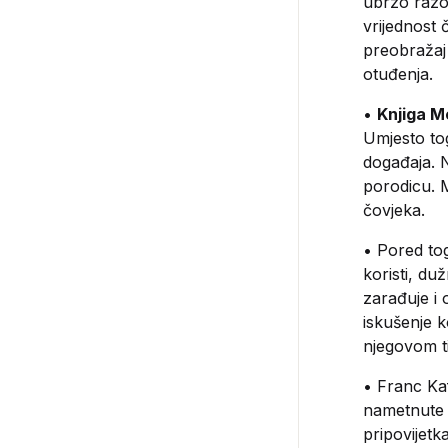
ubrzo razo
vrijednost 
preobražaj 
otuđenja.
•
Knjiga 
Umjesto to
događaja. N
porodicu. 
čovjeka.
• Pored to
koristi, du
zarađuje i
iskušenje k
njegovom t
• Franc Kaf
nametnute 
pripovijetk