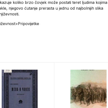
azuje koliko brzo čovjek može postati teret ljudima kojima 
kle, njegovo ćutanje prerasta u jednu od najbolnijih slika
jiževnosti.
jiževnost>Pripovijetke