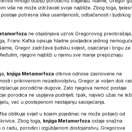
tkriva mnogo dublju porodičnu tragediju. Naime, Gregor gu
čim više ne može izdržavati svoje najbliže. Zbog toga, tjelesn
postaje potresna slika usamljenosti, odbačenosti i ljudskog
Metamorfoza
ne objašnjava uzrok Gregorovog preobražaja.
ga, Franc Kafka opisuje hladne posljedice jednog nemoguć
aime, Gregor zadržava ljudsku svijest, osjećanja i brigu za
Međutim, njegovi najbliži u njemu sve manje prepoznaju
ga,
knjiga Metamorfoza
otkriva odnose zasnovane na
žnosti i prikrivenom nezadovoljstvu. Gregor je voljen dok rad
 otplaćuje porodične dugove. Zato njegova nemoć postaje
oje porodica ne uspijeva podnijeti. Ipak, najveći užas ne lež
ijelu, već u postepenom nestajanju saosjećanja.
ka oblikuje svijet u kojem pojedinac ne može pobjeći od
krivice. Zbog toga,
knjiga Metamorfoza
ostaje snažna
a o radu, porodici i izgubljenom dostojanstvu. Gregorova