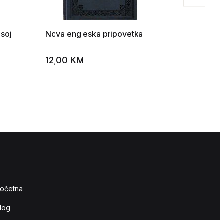
 soj
Nova engleska pripovetka
Ivo Andri
12,00
KM
10,00
K
Add to wishlist
Add to wishlist
očetna
log