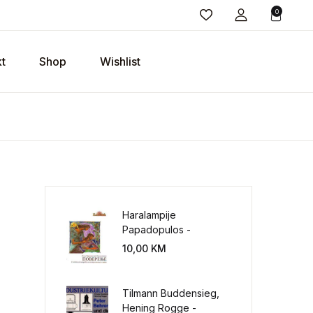
0
t
Shop
Wishlist
Haralampije
Papadopulos -
Poverenje: sloboda od
10,00
KM
potrebe za
kontrolisanjem sveta
Tilmann Buddensieg,
Hening Rogge -