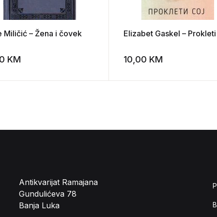
 Miličić – Žena i čovek
Elizabet Gaskel – Prokleti
00
KM
10,00
KM
st
Add to wishlist
Antikvarijat Ramajana
P
Gundulićeva 78
Banja Luka
B