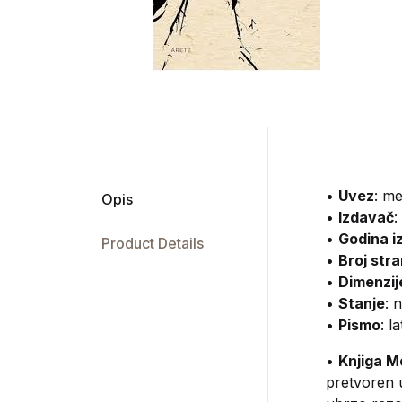
•
Uvez
: m
Opis
•
Izdavač
:
•
Godina i
Product Details
•
Broj str
•
Dimenzij
•
Stanje
: 
•
Pismo
: l
•
Knjiga 
pretvoren 