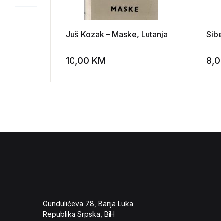
Juš Kozak – Maske, Lutanja
Sibe
10,00
KM
8,
Add to wishli
Gundulićeva 78, Banja Luka
Republika Srpska, BiH