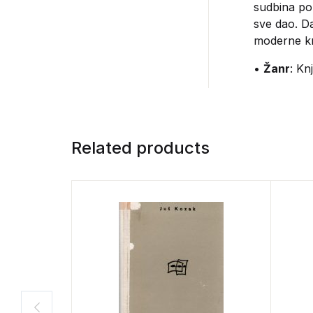
sudbina pok
sve dao. Da
moderne kn
•
Žanr
: Kn
Related products