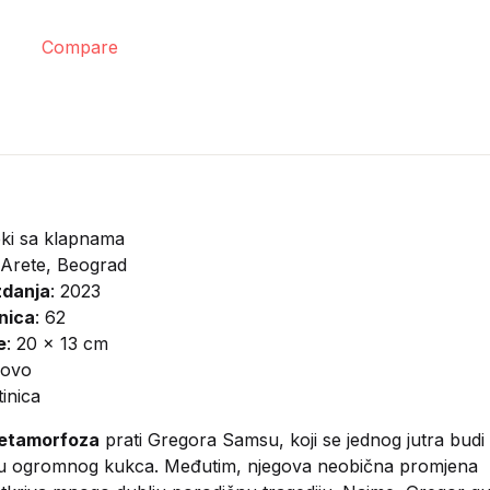
Compare
eki sa klapnama
Arete, Beograd
zdanja
: 2023
anica
: 62
e
: 20 x 13 cm
novo
atinica
Metamorfoza
prati Gregora Samsu, koji se jednog jutra budi
u ogromnog kukca. Međutim, njegova neobična promjena