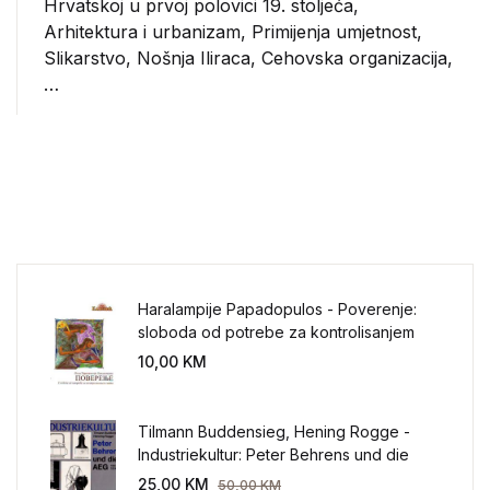
Hrvatskoj u prvoj polovici 19. stoljeća,
Arhitektura i urbanizam, Primijenja umjetnost,
Slikarstvo, Nošnja Iliraca, Cehovska organizacija,
…
Haralampije Papadopulos - Poverenje:
sloboda od potrebe za kontrolisanjem
sveta
10,00
KM
Tilmann Buddensieg, Hening Rogge -
Industriekultur: Peter Behrens und die
AEG 1907-1914.
25,00
KM
50,00
KM