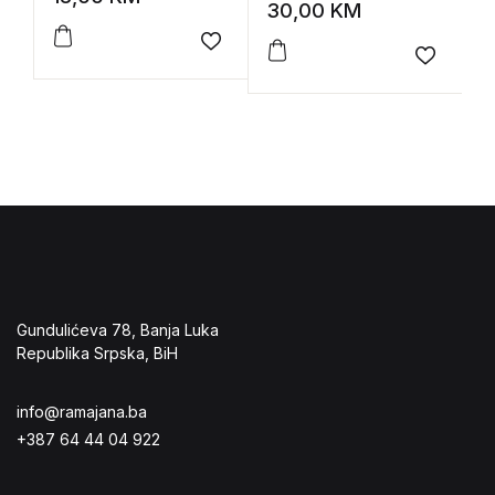
kolonizacija i Slaveni
t
30,00
KM
1
u slavu kraljeva
Add to wishlist
Add to 
Gundulićeva 78, Banja Luka
Republika Srpska, BiH
info@ramajana.ba
+387 64 44 04 922