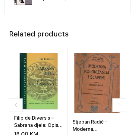
Related products
Filip de Diversis –
Stjepan Radić –
M
Sabrana djela: Opis
Moderna
R
Dubrovnika / Govori
18,00
KM