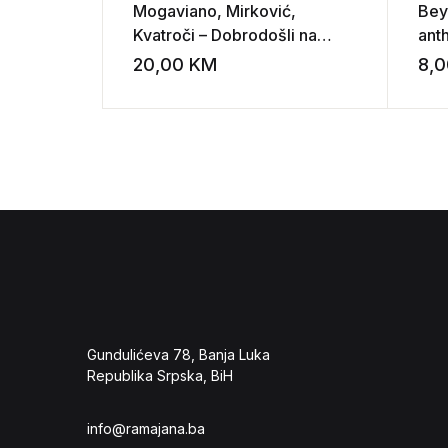
Mogaviano, Mirković,
Bey
Kvatroči – Dobrodošli na
ant
Kosovo
20,00
KM
8,
Add to wishli
Gundulićeva 78, Banja Luka
Republika Srpska, BiH
info@ramajana.ba