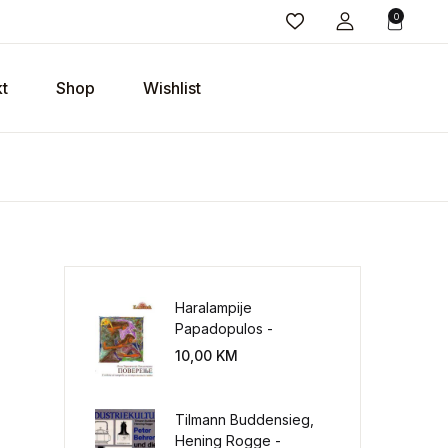
0
t
Shop
Wishlist
Haralampije
Papadopulos -
Poverenje: sloboda od
10,00
KM
potrebe za
kontrolisanjem sveta
Tilmann Buddensieg,
Hening Rogge -