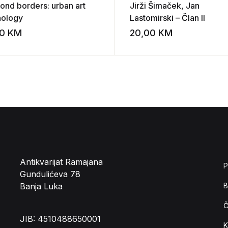
ond borders: urban art
Jirži Šimaček, Jan
hology
Lastomirski – Član II
00
KM
20,00
KM
st
Add to wishlist
Antikvarijat Ramajana
P
Gundulićeva 78
Banja Luka
B
Č
JIB: 4510488650001
K