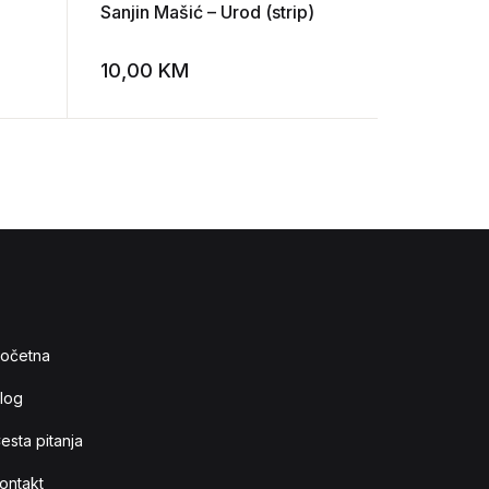
Sanjin Mašić – Urod (strip)
Straboni
šešir
10,00
KM
20,00
K
Add to wishlist
Add to wishlist
očetna
log
esta pitanja
ontakt