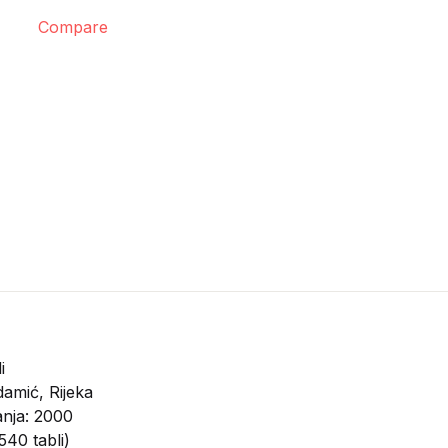
Compare
i
amić, Rijeka
anja: 2000
540 tabli)