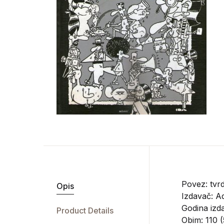
Povez: tvrd
Opis
Izdavač:
Ad
Godina izd
Product Details
Obim: 110 (