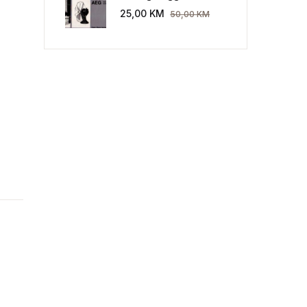
Industriekultur: Peter
25,00
KM
50,00
KM
Behrens und die AEG
1907-1914.