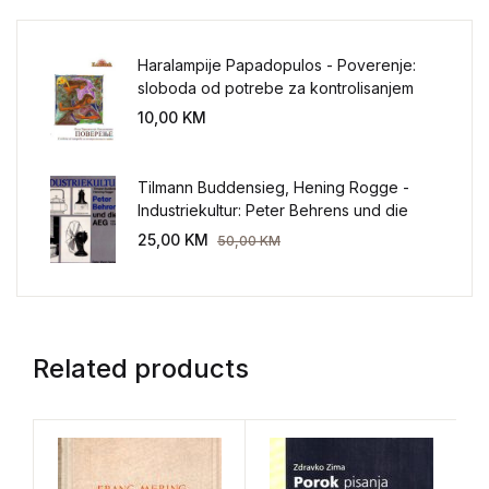
Haralampije Papadopulos - Poverenje:
sloboda od potrebe za kontrolisanjem
sveta
10,00
KM
Tilmann Buddensieg, Hening Rogge -
Industriekultur: Peter Behrens und die
AEG 1907-1914.
25,00
KM
50,00
KM
Related products