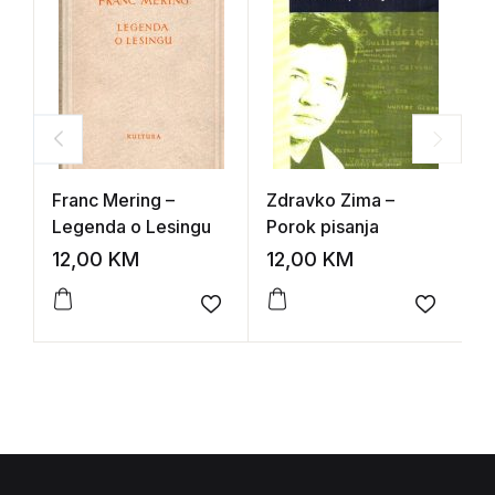
Franc Mering –
Zdravko Zima –
L
Legenda o Lesingu
Porok pisanja
P
P
12,00
KM
12,00
KM
1
i
Add to wishlist
Add to 