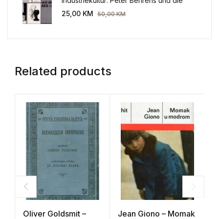
Industriekultur: Peter Behrens und die
AEG 1907-1914.
25,00
KM
50,00
KM
Related products
Oliver Goldsmit –
Jean Giono – Momak
R