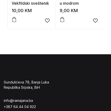
Vekfildski sveštenik
u modrom
j
d
10,00
KM
9,00
KM
1
Add to wishlist
Add to 
Gundulićeva 78, Banja Luka
Republika Srpska, BiH
info@ramajana.ba
+387 64 44 04 922