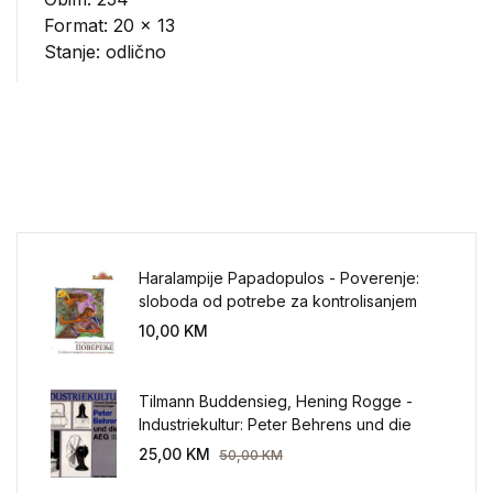
Format: 20 x 13
Stanje: odlično
Haralampije Papadopulos - Poverenje:
sloboda od potrebe za kontrolisanjem
sveta
10,00
KM
Tilmann Buddensieg, Hening Rogge -
Industriekultur: Peter Behrens und die
AEG 1907-1914.
25,00
KM
50,00
KM