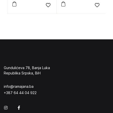
Add to wishlist
Add to 
Gundulićeva 78, Banja Luka
Republika Srpska, BiH
info@ramajana.ba
+387 64 44 04 922
Instagram
Facebook