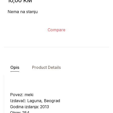
10,00
KM
Nema na stanju
Compare
Opis
Product Details
Povez: meki
Izdavač:
Laguna, Beograd
Godina izdanja: 2013
Obim: 254