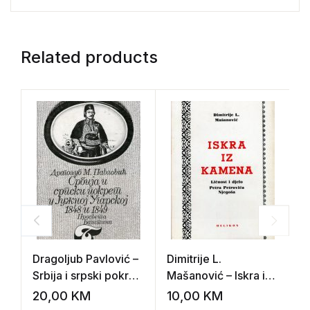
Related products
Dragoljub Pavlović –
Dimitrije L.
S
Srbija i srpski pokret
Mašanović – Iskra iz
u Južnoj Ugarskoj
kamena
20,00
KM
10,00
KM
1
1848 i 1849