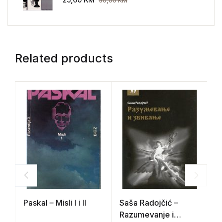
50,00
KM
Related products
Paskal – Misli I i II
Saša Radojčić –
S
Razumevanje i
m