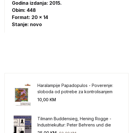
Godina izdanja: 2015.
Obim: 448
Format: 20 x 14
Stanje: novo
Haralampije Papadopulos - Poverenje:
sloboda od potrebe za kontrolisanjem
sveta
10,00
KM
Tilmann Buddensieg, Hening Rogge -
Industriekultur: Peter Behrens und die
AEG 1907-1914.
25,00
KM