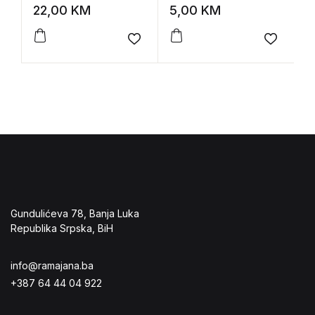
zbivanje
i
22,00
KM
5,00
KM
1
Add to wishlist
Add to 
Gundulićeva 78, Banja Luka
Republika Srpska, BiH
info@ramajana.ba
+387 64 44 04 922