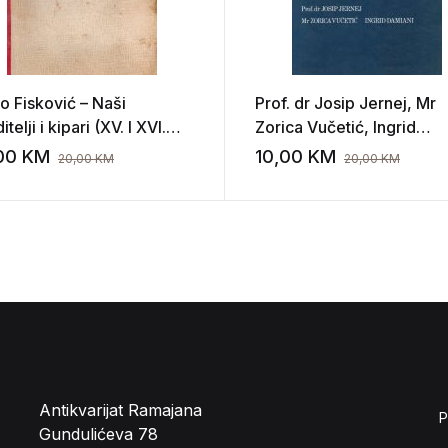
o Fisković – Naši
Prof. dr Josip Jernej, Mr
itelji i kipari (XV. I XVI.
Zorica Vučetić, Ingrid
ljeća u Dubrovniku)
Damiani – Talijanski jezik
,00
KM
10,00
KM
20,00
KM
20,00
KM
st
Add to wishlist
Antikvarijat Ramajana
P
Gundulićeva 78