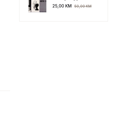
Industriekultur: Peter
25,00
KM
50,00
KM
Behrens und die AEG
1907-1914.