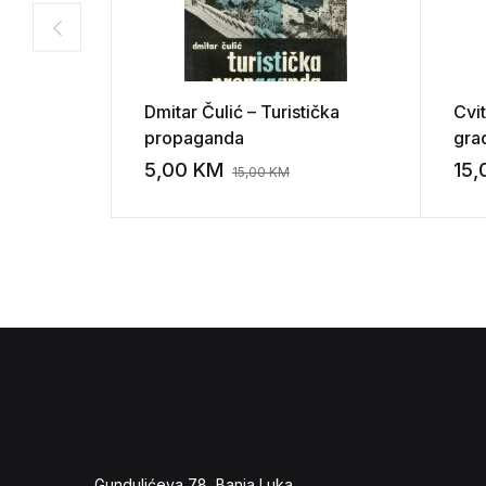
Dmitar Čulić – Turistička
Cvit
propaganda
grad
sto
5,00
KM
15
15,00
KM
Add to wishli
Gundulićeva 78, Banja Luka