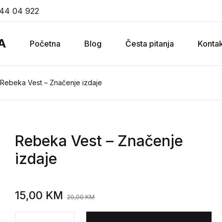
44 04 922
A
Početna
Blog
Česta pitanja
Kontak
Rebeka Vest – Značenje izdaje
Rebeka Vest
– Značenje
izdaje
15,00
KM
20,00
KM
Rebeka Vest - Značenje izdaje količina