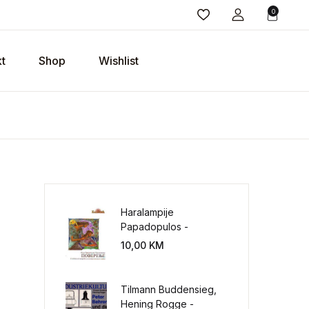
0
t
Shop
Wishlist
Haralampije
Papadopulos -
Poverenje: sloboda od
10,00
KM
potrebe za
kontrolisanjem sveta
Tilmann Buddensieg,
Hening Rogge -