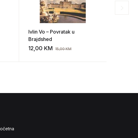
Ivlin Vo – Povratak u
David Mc
Brajdshed
djeca. No
12,00
KM
23,00
K
15,00
KM
Add to wishlist
Add to wishlist
očetna