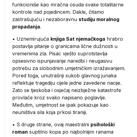
funkcioniše kao mračna osuda svake totalitarne
kontrole nad pojedincem. Dakle, čitamo
zastrašujuću i nezaboravnu
studiju moralnog
propadanja
.
• Uznemirujuća
knjiga Sat njemačkoga
hrabro
postavlja pitanje o granicama lične dužnosti u
vremenima zla. Pisac vješto suprotstavlja
opsesivno ispunjavanje naredbi i neugasivu
potrebu za slobodnim umjetničkim izražavanjem.
Pored toga, unutrašnji sukob glavnog junaka
reflektuje tragediju cijele jedne zavedene nacije.
Zato se tjeskoba i osjećaj neizbježne katastrofe
provlače kroz svako napisano poglavlje.
Međutim, umjetnost se ipak pokazuje kao
neuništiva sila koja prkosi tiraniji.
• S druge strane, ovaj maestralni
psihološki
roman
suptilno kopa po najbolnijim ranama