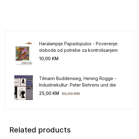
Haralampije Papadopulos - Poverenje:
sloboda od potrebe za kontrolisanjem
sveta
10,00
KM
Tilmann Buddensieg, Hening Rogge -
Industriekultur: Peter Behrens und die
AEG 1907-1914.
25,00
KM
50,00
KM
Related products