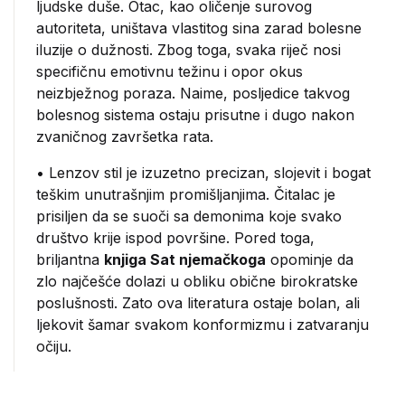
ljudske duše. Otac, kao oličenje surovog
autoriteta, uništava vlastitog sina zarad bolesne
iluzije o dužnosti. Zbog toga, svaka riječ nosi
specifičnu emotivnu težinu i opor okus
neizbježnog poraza. Naime, posljedice takvog
bolesnog sistema ostaju prisutne i dugo nakon
zvaničnog završetka rata.
• Lenzov stil je izuzetno precizan, slojevit i bogat
teškim unutrašnjim promišljanjima. Čitalac je
prisiljen da se suoči sa demonima koje svako
društvo krije ispod površine. Pored toga,
briljantna
knjiga Sat njemačkoga
opominje da
zlo najčešće dolazi u obliku obične birokratske
poslušnosti. Zato ova literatura ostaje bolan, ali
ljekovit šamar svakom konformizmu i zatvaranju
očiju.