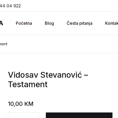
44 04 922
A
Početna
Blog
Česta pitanja
Kontak
ment
Vidosav Stevanović
–
Testament
10,00
KM
Vidosav Stevanović - Testament količina