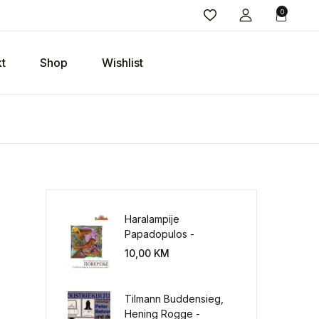
0
t
Shop
Wishlist
Haralampije
Papadopulos -
Poverenje: sloboda od
10,00
KM
potrebe za
kontrolisanjem sveta
Tilmann Buddensieg,
Hening Rogge -