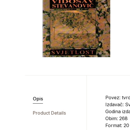
Povez: tvrd
Opis
Izdavač:
Sv
Godina izd
Product Details
Obim: 268
Format: 20