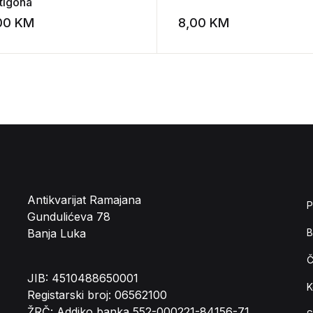
ntigona
,00
KM
8,00
KM
st
Add to wishlist
Antikvarijat Ramajana
P
Gundulićeva 78
Banja Luka
B
Č
JIB: 4510488650001
K
Registarski broj: 06562100
ŽRČ: Addiko banka 552-000221-84156-71