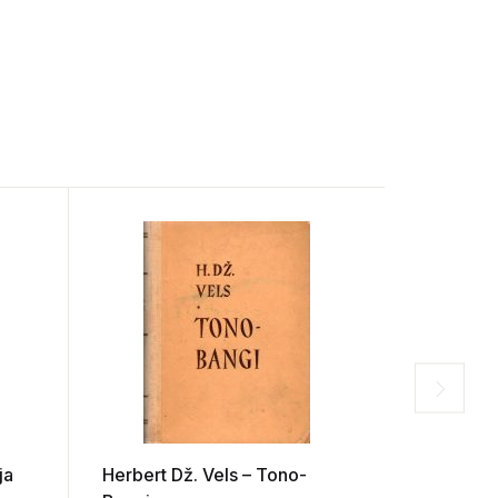
ja
Herbert Dž. Vels – Tono-
Erik-Eman