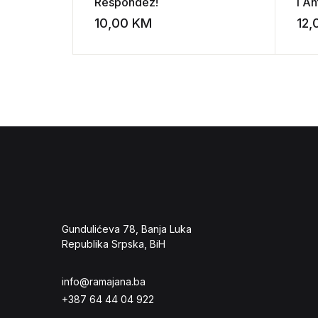
Respondez!
i A
10,00
KM
12
Add to wishli
Gundulićeva 78, Banja Luka
Republika Srpska, BiH
info@ramajana.ba
+387 64 44 04 922