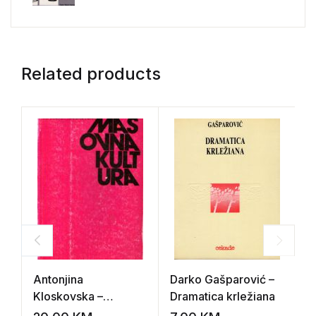
Related products
Antonjina
Darko Gašparović –
Z
Kloskovska –
Dramatica krležiana
R
Masovna kultura