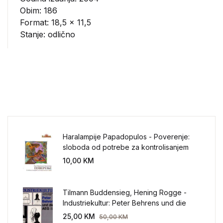
Obim: 186
Format: 18,5 x 11,5
Stanje: odlično
Haralampije Papadopulos - Poverenje:
sloboda od potrebe za kontrolisanjem
sveta
10,00
KM
Tilmann Buddensieg, Hening Rogge -
Industriekultur: Peter Behrens und die
AEG 1907-1914.
25,00
KM
50,00
KM