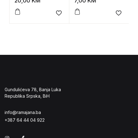
20,00
KM
7,00
KM
8
Add to wishlist
Add to 
Gundulićeva 78, Banja Luka
Republika Srpska, BiH
info@ramajana.ba
+387 64 44 04 922